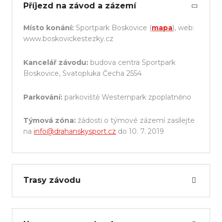
Příjezd na závod a zázemí
Místo konání:
Sportpark Boskovice (
mapa
), web:
www.boskovickestezky.cz
Kancelář závodu:
budova centra Sportpark
Boskovice, Svatopluka Čecha 2554
Parkování:
parkoviště Westernpark zpoplatněno
Týmová zóna:
žádosti o týmové zázemí zasílejte
na
info@drahanskysport.cz
do 10. 7. 2019
Trasy závodu