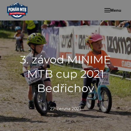
Menu
3. závod MINIME
MTB cup 2021
Bedřichov
27. června 2021