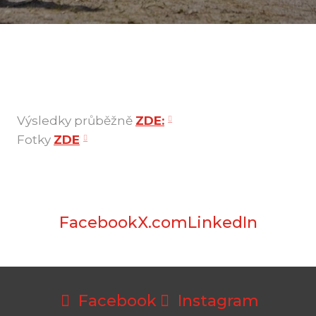
Výsledky průběžně
ZDE:
Fotky
ZDE
Facebook
X.com
LinkedIn
Facebook
Instagram