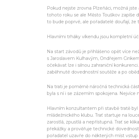
Pokud nejste zrovna Plzeňáci, možná jste 
tohoto roku se ale Město Touškov zapíše 
to bude poprvé, ale pořadatelé doufají, že
Hlavními trháky víkendu jsou kompletní účast
Na start závodů je přihlášeno opět více ne
s Jaroslavem Kulhavým, Ondřejem Cinkem a
očekávat lze i silnou zahraniční konkurenc
zaběhnuté dovednostní soutěže a po obědě 
Na trati je poměrně náročná technická část,
byla s ní i se zázemím spokojena. Nejvíce 
Hlavním konzultantem při stavbě tratě byl n
mládežnického klubu. Trať startuje na louce 
zarostlá, zpustlá a nepřístupná. Trať se kli
překážky a prověřuje technické dovednosti j
pořadatel uzavře do některých míst vstup pr