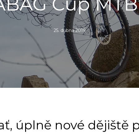
ABAG Cup MTB 
25. dubna 2019
ať, úplně nové dějiště 