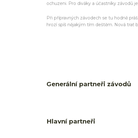
ochuzeni. Pro diváky a účastníky závodů j
Při přípravných závodech se tu hodně práši
hrozí spíš nějakým tím deštěm. Nová trať b
Generální partneři závodů
Hlavní partneři