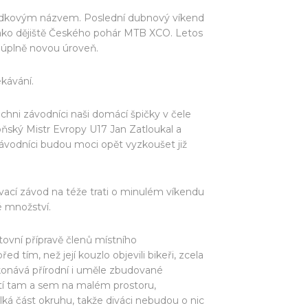
pohádkovým názvem. Poslední dubnový víkend
jako dějiště Českého pohár MTB XCO. Letos
a úplně novou úroveň.
ekávání.
ichni závodníci naši domácí špičky v čele
ňský Mistr Evropy U17 Jan Zatloukal a
závodníci budou moci opět vyzkoušet již
jovací závod na téže trati o minulém víkendu
é množství.
rtovní přípravě členů místního
d tím, než její kouzlo objevili bikeři, zcela
překonává přírodní i uměle zbudované
katí tam a sem na malém prostoru,
elká část okruhu, takže diváci nebudou o nic