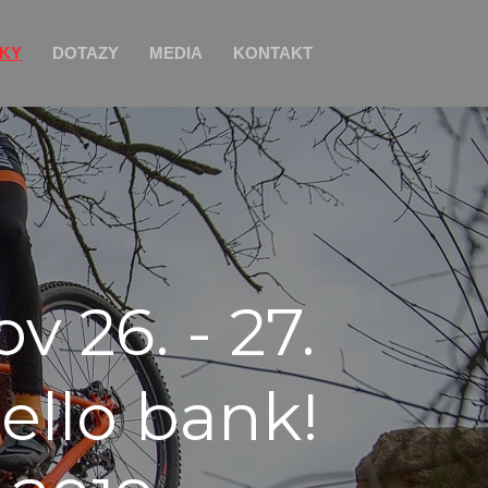
NKY
DOTAZY
MEDIA
KONTAKT
 26. - 27.
ello bank!