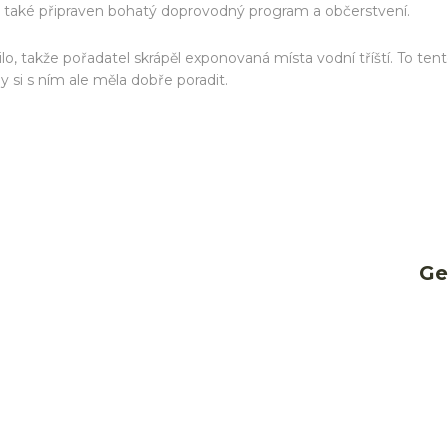
e také připraven bohatý doprovodný program a občerstvení.
lo, takže pořadatel skrápěl exponovaná místa vodní tříští. To te
y si s ním ale měla dobře poradit.
Ge