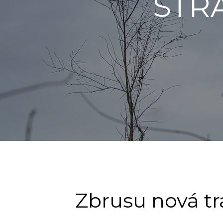
STR
Zbrusu nová tr