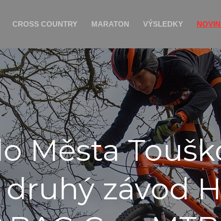
CROSS COUNTRY
MARATON
VÝSLEDKY
NOVI
do Města Touškov
a druhý závod H