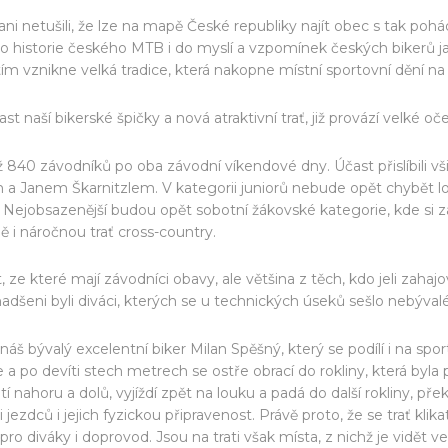
ani netušili, že lze na mapě České republiky najít obec s tak 
do historie českého MTB i do myslí a vzpomínek českých bikerů 
 tím vznikne velká tradice, která nakopne místní sportovní dění n
 naší bikerské špičky a nová atraktivní trať, již provází velké oč
ž 840 závodníků po oba závodní víkendové dny. Účast přislíbili vš
 Janem Škarnitzlem. V kategorii juniorů nebude opět chybět lo
i. Nejobsazenější budou opět sobotní žákovské kategorie, kde si 
i náročnou trať cross-country.
 ze které mají závodníci obavy, ale většina z těch, kdo jeli zaha
nadšeni byli diváci, kterých se u technických úseků sešlo nebýval
áš bývalý excelentní biker Milan Spěšný, který se podílí i na spo
a po devíti stech metrech se ostře obrací do rokliny, která byla pře
katí nahoru a dolů, vyjíždí zpět na louku a padá do další rokliny, 
ezdců i jejich fyzickou připravenost. Právě proto, že se trať kli
o diváky i doprovod. Jsou na trati však místa, z nichž je vidět v