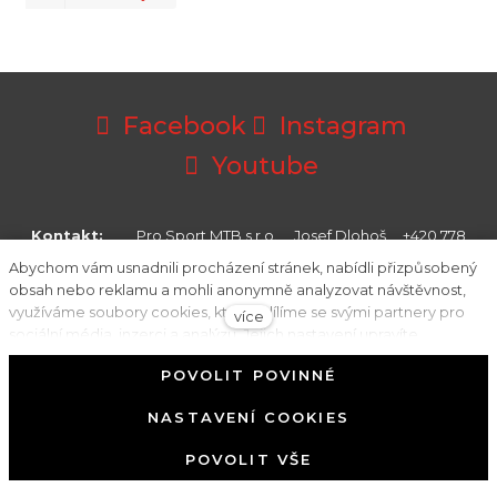
Facebook
Instagram
Youtube
Kontakt:
Pro Sport MTB s.r.o. Josef Dlohoš +420 778
421 678 josef.dlohos@gmail.com
Abychom vám usnadnili procházení stránek, nabídli přizpůsobený
obsah nebo reklamu a mohli anonymně analyzovat návštěvnost,
využíváme soubory cookies, které sdílíme se svými partnery pro
více
sociální média, inzerci a analýzu. Jejich nastavení upravíte
odkazem "Nastavení cookies" a kdykoliv jej můžete změnit v
POVOLIT POVINNÉ
patičce webu. Podrobnější informace najdete v našich Zásadách
© 2026 Pro Sport MTB s.r.o.
ochrany osobních údajů a používání souborů cookies. Souhlasíte s
NASTAVENÍ COOKIES
používáním cookies?
Tento web běží na
solidpixels.
POVOLIT VŠE