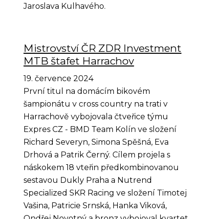
Jaroslava Kulhavého.
Mistrovství ČR ZDR Investment
MTB štafet Harrachov
19. července 2024
První titul na domácím bikovém
šampionátu v cross country na trati v
Harrachově vybojovala čtveřice týmu
Expres CZ - BMD Team Kolín ve složení
Richard Severyn, Simona Spěšná, Eva
Drhová a Patrik Černý. Cílem projela s
náskokem 18 vteřin předkombinovanou
sestavou Dukly Praha a Nutrend
Specialized SKR Racing ve složení Timotej
Vašina, Patricie Srnská, Hanka Viková,
Ondřej Novotný a bronz vybojoval kvartet