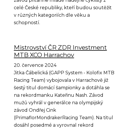
závod přitáhne mladé nadějné cyklisty z
celé České republiky, kteří budou soutěžit
v různých kategoriích dle věku a
schopností.
Mistrovství ČR ZDR Investment
MTB XCO Harrachov
20. července 2024
Jitka Čábelická (GAPP System - Kolofix MTB
Racing Team) vybojovala v Harrachově již
šestý titul domácí šampionky a dotáhla se
na rekordmanku Kateřinu Nash. Závod
mužů vyhrál v generálce na olympijský
závod Ondřej Cink
(PrimaflorMondrakerRacing Team). Na titul
dosáhl posedmé a vyrovnal rekord