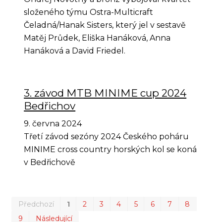
složeného týmu Ostra-Multicraft
Čeladná/Hanak Sisters, který jel v sestavě
Matěj Průdek, Eliška Hanáková, Anna
Hanáková a David Friedel.
3. závod MTB MINIME cup 2024
Bedřichov
9. června 2024
Třetí závod sezóny 2024 Českého poháru
MINIME cross country horských kol se koná
v Bedřichově
Prvn
Po
Předchozí
1
2
3
4
5
6
7
8
9
Následující