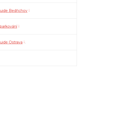
guide Bedřichov
parkování
guide Ostrava
.