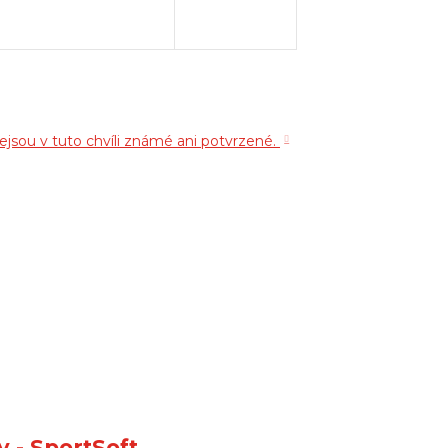
ejsou v tuto chvíli známé ani potvrzené.
y - SportSoft