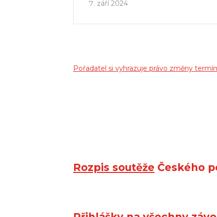
září 2024
Pořadatel si vyhrazuje právo změny termínů
Rozpis soutěže
Českého p
Přihlášky
na všechny závo