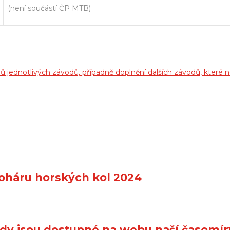
(není součástí ČP MTB)
 jednotlivých závodů, případně doplnění dalších závodů, které n
oháru horských kol 2024
dy jsou dostupné na webu naší časomír