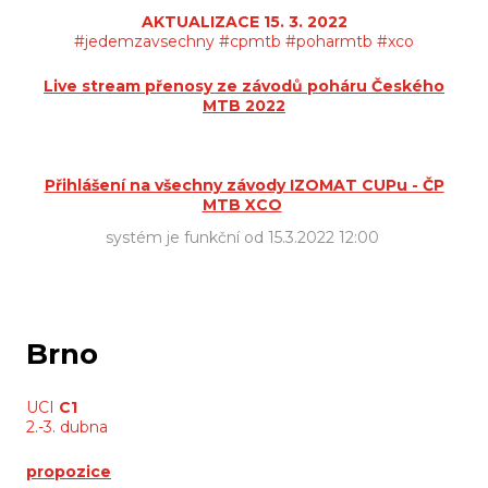
AKTUALIZACE 15. 3. 2022
#jedemzavsechny #cpmtb #poharmtb #xco
Live stream přenosy ze závodů poháru Českého
MTB 2022
Přihlášení na všechny závody IZOMAT CUPu - ČP
MTB XCO
systém je funkční od 15.3.2022 12:00
Brno
UCI
C1
2.-3. dubna
propozice