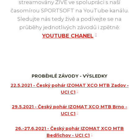
streamovány ŽIVĚ ve spolupráci s naší
časomírou SPORTSOFT na YouTube kanálu.
Sledujte nás tedy živě a podívejte se na
průběhy jednotlivých závodů i zpětně:
YOUTUBE CHANEL
PROBĚHLÉ ZÁVODY - VÝSLEDKY
22.5.2021 - Český pohár IZOMAT XCO MTB Zadov -
UCI C1
29.5.2021 - Český pohár IZOMAT XCO MTB Brno -
UCI C1
26.-27.6.2021 - Český pohár IZOMAT XCO MTB
Bedřichov - UCI C1