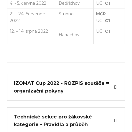
4. - 5. června 2022
Bedřichov
UCI
C1
21. - 24. červenec
Stupno
MČR
-
2022
UCI
C1
12. – 14. srpna 2022
UCI
C1
Harrachov
IZOMAT Cup 2022 - ROZPIS soutěže =
organizační pokyny
Technické sekce pro žákovské
kategorie - Pravidla a průběh