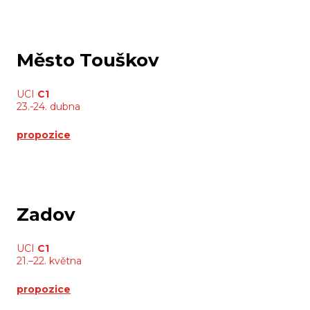
Město Touškov
UCI
C1
23.-24. dubna
propozice
Zadov
UCI
C1
21.–22. května
propozice