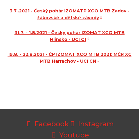
3.7..2021 - Český pohár IZOMATP XCO MTB Zadov -
žákovské a dětské závody
31.7. - 1.8.2021 - Český pohár IZOMAT XCO MTB
Hlinsko - UCI C1
19.8. - 22.8.2021 - ČP IZOMAT XCO MTB 2021: MČR XC
MTB Harrachov - UCI CN
Facebook
Instagram
Youtube