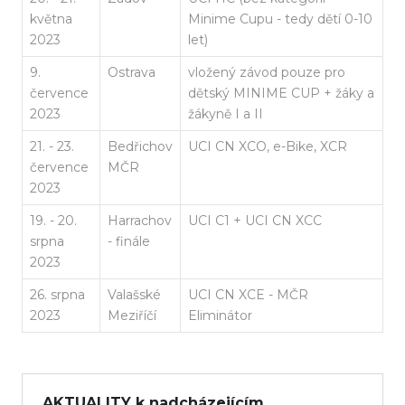
května
Minime Cupu - tedy dětí 0-10
2023
let)
9.
Ostrava
vložený závod pouze pro
července
dětský MINIME CUP + žáky a
2023
žákyně I a II
21. - 23.
Bedřichov
UCI CN XCO, e-Bike, XCR
července
MČR
2023
19. - 20.
Harrachov
UCI C1 + UCI CN XCC
srpna
- finále
2023
26. srpna
Valašské
UCI CN XCE - MČR
2023
Meziříčí
Eliminátor
AKTUALITY k nadcházejícím