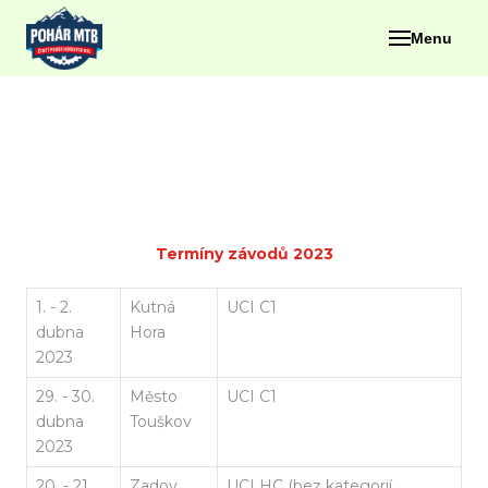
Menu
Termíny závodů 2023
1. - 2.
Kutná
UCI C1
dubna
Hora
2023
29. - 30.
Město
UCI C1
dubna
Touškov
2023
20. - 21.
Zadov
UCI HC (bez kategorií