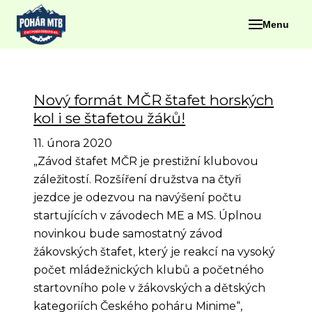
Menu
Nový formát MČR štafet horských
kol i se štafetou žáků!
11. února 2020
„Závod štafet MČR je prestižní klubovou
záležitostí. Rozšíření družstva na čtyři
jezdce je odezvou na navýšení počtu
startujících v závodech ME a MS. Úplnou
novinkou bude samostatný závod
žákovských štafet, který je reakcí na vysoký
počet mládežnických klubů a početného
startovního pole v žákovských a dětských
kategoriích Českého poháru Minime“,