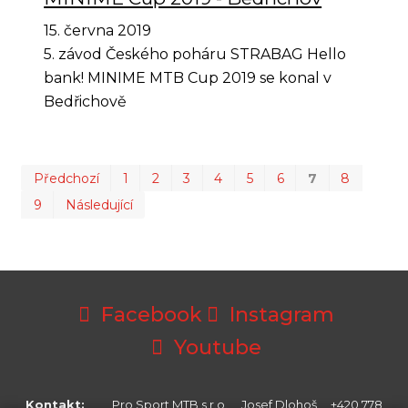
15. června 2019
5. závod Českého poháru STRABAG Hello
bank! MINIME MTB Cup 2019 se konal v
Bedřichově
Prvn
Po
Předchozí
1
2
3
4
5
6
7
8
9
Následující
Facebook
Instagram
Youtube
Kontakt:
Pro Sport MTB s.r.o. Josef Dlohoš +420 778